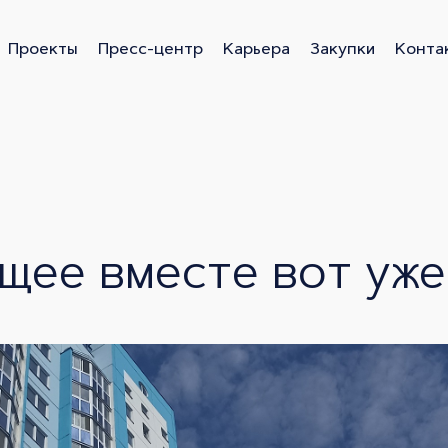
Проекты
Пресс-центр
Карьера
Закупки
Конта
Липецк
щее вместе вот уже
ремена года
Геометрия
ЦИТРУС
Дуэт