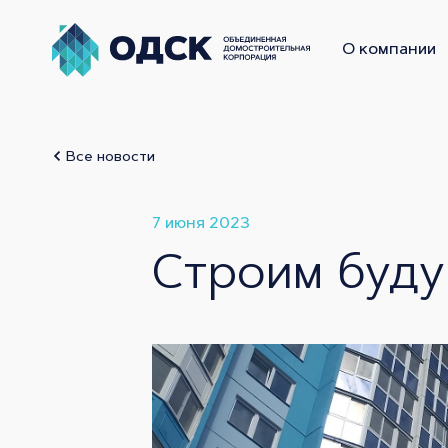
О компании
Орёл
Все новости
7 июня 2023
Строим буду
Новые высоты
ОДСК Калуга
Вершина
В