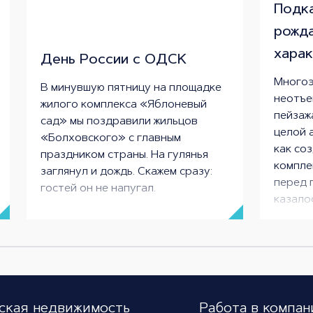
Подка
рожд
хара
День России с ОДСК
Многоэ
В минувшую пятницу на площадке
неотъе
жилого комплекса «Яблоневый
пейзаж
сад» мы поздравили жильцов
целой 
«Болховского» с главным
как со
праздником страны. На гулянья
компле
заглянул и дождь. Скажем сразу:
перед 
гостей он не напугал.
казало
для жи
настоя
проект
«Строи
технич
проект
ская недвижимость
Работа в компан