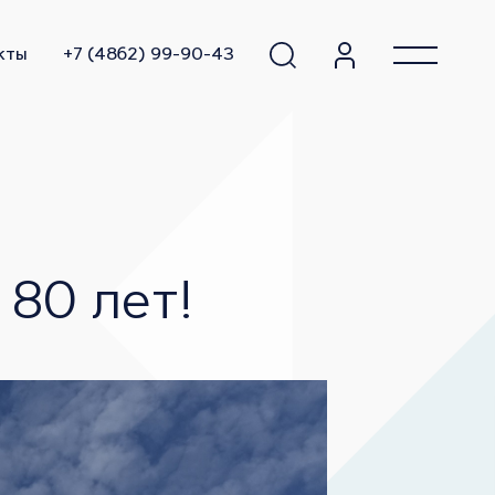
кты
+7 (4862) 99-90-43
Калуга
 80 лет!
Яблоневый сад
Теорема